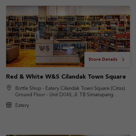
Store Details
Red & White W&S Cilandak Town Square
Bottle Shop - Eatery Cilandak Town Square (Citos)
Ground Floor - Unit D048, Jl. TB Simatupang
No.Kav. 17, RT.6/RW.9, Cilandak Bar., Kec. Cilandak,
Eatery
Jakarta Selatan, DKI Jakarta 12430