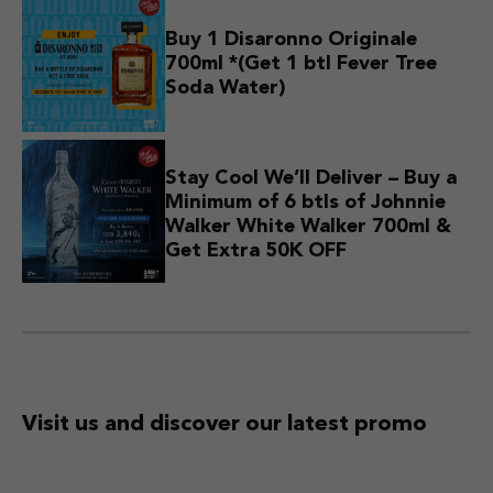
Buy 1 Disaronno Originale
700ml *(Get 1 btl Fever Tree
Soda Water)
Stay Cool We’ll Deliver – Buy a
Minimum of 6 btls of Johnnie
Walker White Walker 700ml &
Get Extra 50K OFF
Visit us and discover
our latest promo