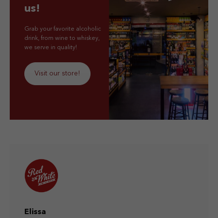
us!
Grab your favorite alcoholic
drink, from wine to whiskey,
we serve in quality!
Visit our store!
Elissa