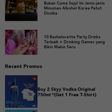
Bukan Cuma Soju! Ini Jenis-jenis
Minuman Alkohol Korea Patut
Dicoba
10 Bachelorette Party Drinks
Terbaik + Drinking Games yang
Bikin Makin Seru
Recent Promos
Buy 2 Skyy Vodka Original
750ml *(Get 1 Free T-Shirt)