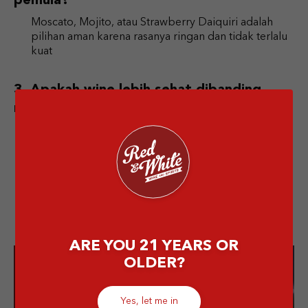
pemula?
Moscato, Mojito, atau Strawberry Daiquiri adalah
pilihan aman karena rasanya ringan dan tidak terlalu
kuat
Apakah wine lebih sehat dibanding
minuman keras lainnya?
Dalam jumlah moderat, beberapa penelitian
menunjukkan wine merah mengandung antioksidan.
Namun tetap harus dikonsumsi dengan bijak.
ARE YOU 21 YEARS OR
OLDER?
Enjoy the best
Yes, let me in
drinks from