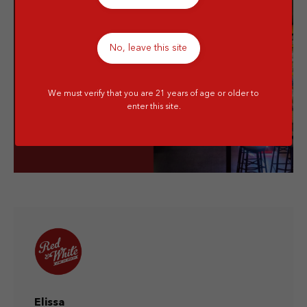
us!
Grab your favorite alcoholic
No, leave this site
drink, from wine to whiskey,
we serve in quality!
We must verify that you are 21 years of age or older to
Visit our store!
enter this site.
Elissa