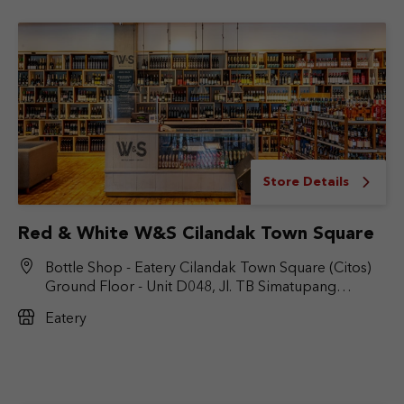
Store Details
Red & White W&S Cilandak Town Square
Bottle Shop - Eatery Cilandak Town Square (Citos)
Ground Floor - Unit D048, Jl. TB Simatupang
No.Kav. 17, RT.6/RW.9, Cilandak Bar., Kec. Cilandak,
Eatery
Jakarta Selatan, DKI Jakarta 12430