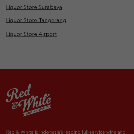
Liquor Store Surabaya
Liquor Store Tangerang
Liquor Store Airport
Red & White is Indonesia’s leading full-service wine and