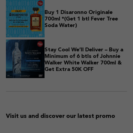
Buy 1 Disaronno Originale
700ml *(Get 1 btl Fever Tree
Soda Water)
Stay Cool We’ll Deliver – Buy a
Minimum of 6 btls of Johnnie
Walker White Walker 700ml &
Get Extra 50K OFF
Visit us and discover
our latest promo