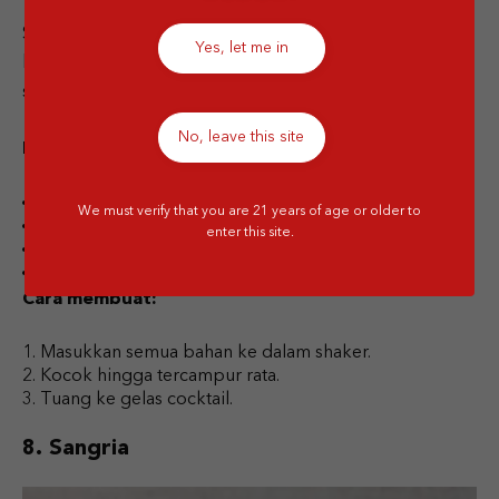
Simple dan segar, jadi pas banget untuk pemula yang
Yes, let me in
baru coba cocktail. Cocok juga untuk teman ngobrol
santai tanpa rasa yang terlalu kuat.
No, leave this site
Bahan-bahan:
60 ml white rum
We must verify that you are 21 years of age or older to
30 ml perasan jeruk nipis
enter this site.
15 ml simple syrup
Es batu
Cara membuat:
Masukkan semua bahan ke dalam shaker.
Kocok hingga tercampur rata.
Tuang ke gelas cocktail.
8. Sangria