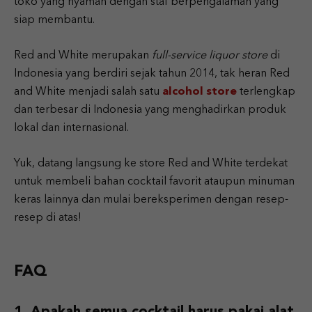
toko yang nyaman dengan staf berpengalaman yang
siap membantu.
Red and White merupakan
full-service liquor store
di
Indonesia yang berdiri sejak tahun 2014, tak heran Red
and White menjadi salah satu
alcohol store
terlengkap
dan terbesar di Indonesia yang menghadirkan produk
lokal dan internasional.
Yuk, datang langsung ke store Red and White terdekat
untuk membeli bahan cocktail favorit ataupun minuman
keras lainnya dan mulai bereksperimen dengan resep-
resep di atas!
FAQ
Apakah semua cocktail harus pakai alat