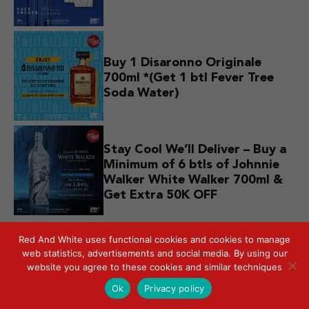
Buy 1 Disaronno Originale
700ml *(Get 1 btl Fever Tree
Soda Water)
Stay Cool We’ll Deliver – Buy a
Minimum of 6 btls of Johnnie
Walker White Walker 700ml &
Get Extra 50K OFF
Red And White uses functional cookies and cookies to manage
web statistics, advertisements and social media. By using our
website you agree to these cookies and similar techniques
Ok
Privacy policy
Visit us and discover
our latest promo