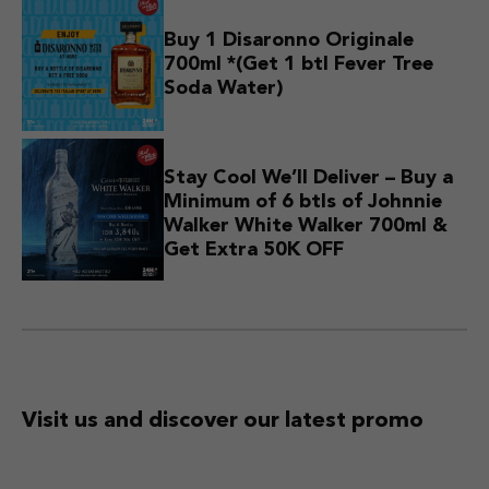
Buy 1 Disaronno Originale
700ml *(Get 1 btl Fever Tree
Soda Water)
Stay Cool We’ll Deliver – Buy a
Minimum of 6 btls of Johnnie
Walker White Walker 700ml &
Get Extra 50K OFF
Visit us and discover
our latest promo