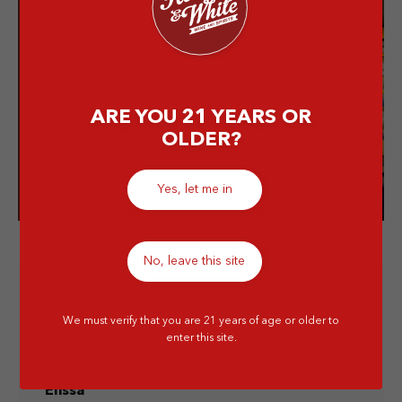
us!
Grab your favorite alcoholic
drink, from wine to whiskey,
we serve in quality!
ARE YOU 21 YEARS OR
Visit our store!
OLDER?
Yes, let me in
No, leave this site
We must verify that you are 21 years of age or older to
enter this site.
Elissa