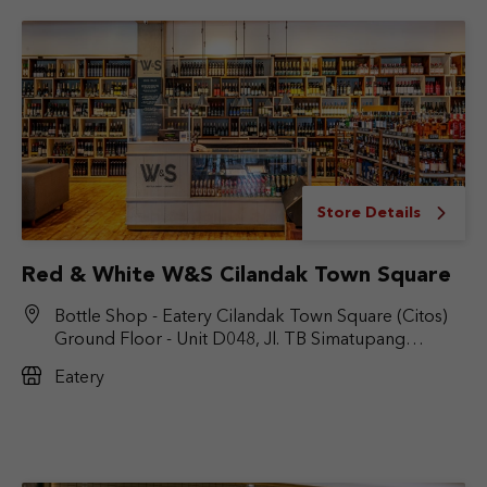
Store Details
Red & White W&S Cilandak Town Square
Bottle Shop - Eatery Cilandak Town Square (Citos)
Ground Floor - Unit D048, Jl. TB Simatupang
No.Kav. 17, RT.6/RW.9, Cilandak Bar., Kec. Cilandak,
Eatery
Jakarta Selatan, DKI Jakarta 12430