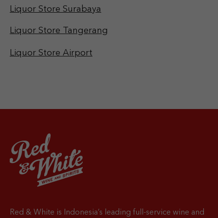
Liquor Store Surabaya
Liquor Store Tangerang
Liquor Store Airport
Red & White is Indonesia’s leading full-service wine and