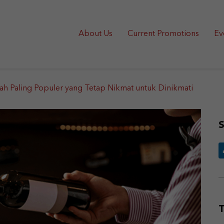
About Us
Current Promotions
Ev
h Paling Populer yang Tetap Nikmat untuk Dinikmati
S