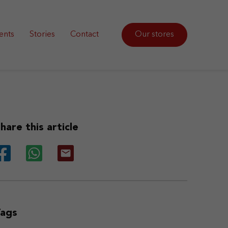
ents
Stories
Contact
Our stores
hare this article
Tags