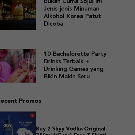
Bukan Cuma Soju! Ini
Jenis-jenis Minuman
Alkohol Korea Patut
Dicoba
10 Bachelorette Party
Drinks Terbaik +
Drinking Games yang
Bikin Makin Seru
Recent Promos
Buy 2 Skyy Vodka Original