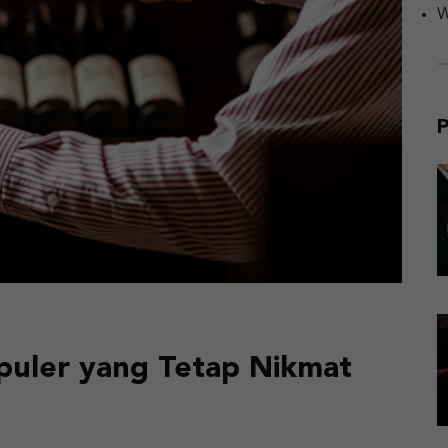
W
P
puler yang Tetap Nikmat