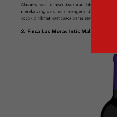
Alasan wine ini banyak disukai adalah karena ras
mereka yang baru mulai mengenal dunia wine. Ti
cocok dinikmati saat cuaca panas atau dipadukan 
2. Finca Las Moras Intis Malbec