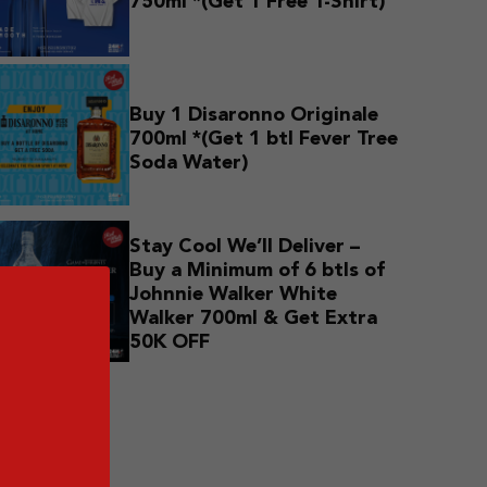
750ml *(Get 1 Free T-Shirt)
Buy 1 Disaronno Originale
700ml *(Get 1 btl Fever Tree
Soda Water)
Stay Cool We’ll Deliver –
Buy a Minimum of 6 btls of
Johnnie Walker White
Walker 700ml & Get Extra
50K OFF