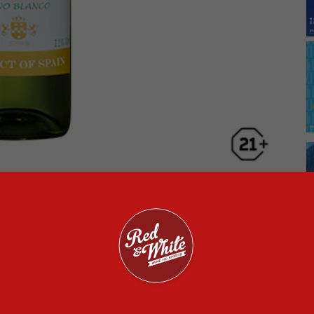
i Spanyol dan menjadi salah satu pilihan white wine
erkenal memiliki karakter segar dan ringan. Saat
tropis seperti nanas, melon, dan sedikit sentuhan