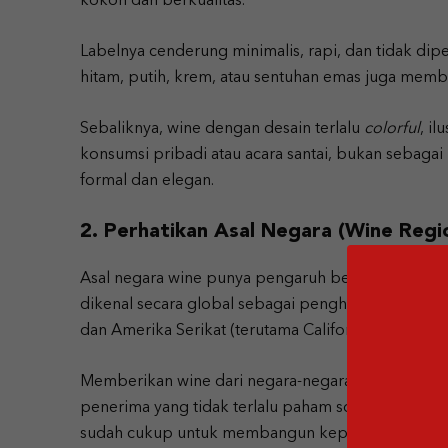
kokoh dan berkualitas.
Labelnya cenderung minimalis, rapi, dan tidak dipe
hitam, putih, krem, atau sentuhan emas juga membu
Sebaliknya, wine dengan desain terlalu
colorful
, il
konsumsi pribadi atau acara santai, bukan sebaga
formal dan elegan.
2. Perhatikan Asal Negara (Wine Regi
Asal negara wine punya pengaruh besar terhadap 
dikenal secara global sebagai penghasil wine berkuali
dan Amerika Serikat (terutama California).
Memberikan wine dari negara-negara ini otomatis
penerima yang tidak terlalu paham soal wine. Tan
sudah cukup untuk membangun kepercayaan bahwa 