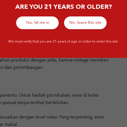
ARE YOU 21 YEARS OR OLDER?
uk Akal
Yes, let me in
No, leave this site
 Justru wine dengan vintage yang terlalu lama bisa
ntuk membukanya. Idealnya, pilih wine dengan tahun
We must verify that you are 21 years of age or older to enter this site.
a sudah siap diminum dan tetap terasa eksklusif.
ahun produksi dengan jelas, karena vintage memberi
an dan pertimbangan.
enentu. Untuk hadiah pernikahan, wine di kelas
esial tanpa terlihat berlebihan.
uaikan dengan level relasi. Yang terpenting, wine
ar mahal.