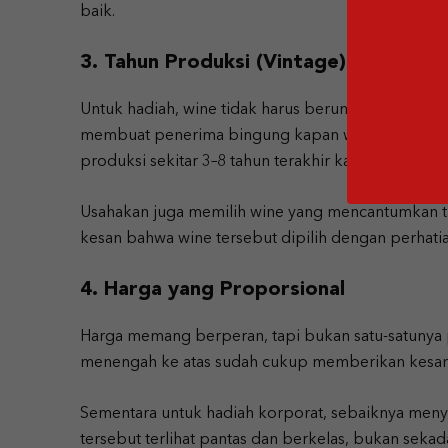
baik.
3. Tahun Produksi (Vintage) yang Mas
Untuk hadiah, wine tidak harus berumur sangat tua.
membuat penerima bingung kapan waktu terbaik u
produksi sekitar 3–8 tahun terakhir karena umumny
Usahakan juga memilih wine yang mencantumkan t
kesan bahwa wine tersebut dipilih dengan perhati
4. Harga yang Proporsional
Harga memang berperan, tapi bukan satu-satunya p
menengah ke atas sudah cukup memberikan kesan sp
Sementara untuk hadiah korporat, sebaiknya menyes
tersebut terlihat pantas dan berkelas, bukan sekad