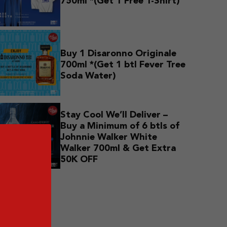
750ml *(Get 1 Free T-Shirt)
Buy 1 Disaronno Originale
700ml *(Get 1 btl Fever Tree
Soda Water)
Stay Cool We’ll Deliver –
Buy a Minimum of 6 btls of
Johnnie Walker White
Walker 700ml & Get Extra
50K OFF