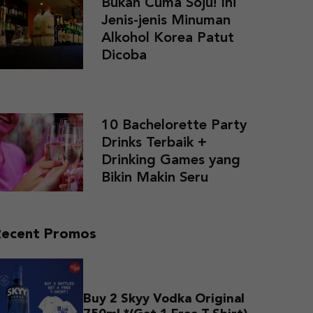
Bukan Cuma Soju! Ini
Jenis-jenis Minuman
Alkohol Korea Patut
Dicoba
10 Bachelorette Party
Drinks Terbaik +
Drinking Games yang
Bikin Makin Seru
Recent Promos
Buy 2 Skyy Vodka Original