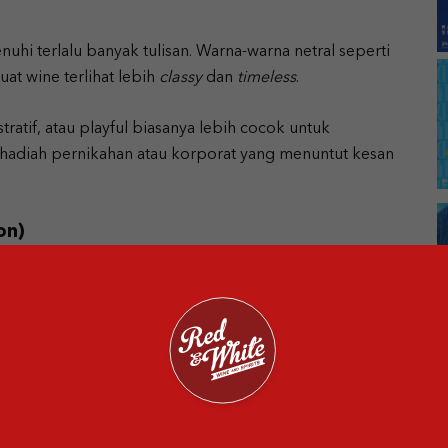
nuhi terlalu banyak tulisan. Warna-warna netral seperti
at wine terlihat lebih
classy
dan
timeless
.
ustratif, atau playful biasanya lebih cocok untuk
i hadiah pernikahan atau korporat yang menuntut kesan
on)
persepsi kualitas. Beberapa negara memang sudah
tas, seperti Prancis, Italia, Spanyol, Australia, Chile,
 memberi kesan aman dan berkelas, bahkan untuk
pa perlu penjelasan panjang, nama negara tersebut
wine yang diberikan memiliki standar kualitas yang