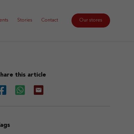
ents
Stories
Contact
Our stores
hare this article
Tags