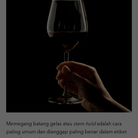
Memegang batang gelas atau
stem hold
adalah cara
paling umum dan dianggap paling benar dalam etiket