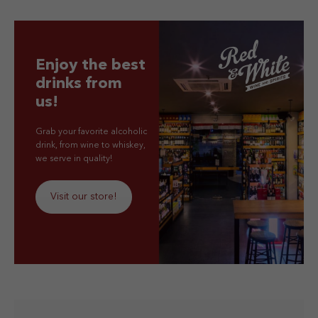
Enjoy the best
drinks from
us!
Grab your favorite alcoholic
drink, from wine to whiskey,
we serve in quality!
Visit our store!