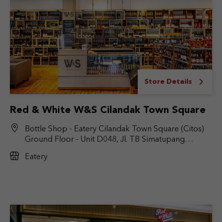
Store Details
Red & White W&S Cilandak Town Square
Bottle Shop - Eatery Cilandak Town Square (Citos)
Ground Floor - Unit D048, Jl. TB Simatupang
No.Kav. 17, RT.6/RW.9, Cilandak Bar., Kec. Cilandak,
Eatery
Jakarta Selatan, DKI Jakarta 12430