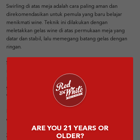
Swirling di atas meja adalah cara paling aman dan
direkomendasikan untuk pemula yang baru belajar
menikmati wine. Teknik ini dilakukan dengan
meletakkan gelas wine di atas permukaan meja yang
datar dan stabil, lalu memegang batang gelas dengan
ringan.
Setelah itu, putar gelas secara perlahan dengan gerakan
melingkar kecil menggunakan pergelangan tangan.
Dengan cara ini, wine akan bergerak memutar di dalam
gelas tanpa risiko tumpah, sekaligus membantu aroma
wine keluar secara maksimal.
Metode ini juga membuat gerakan terlihat lebih tenang
dan elegan, tanpa rasa gugup.
ARE YOU 21 YEARS OR
2. Swirling di Udara (Setelah Terbiasa)
OLDER?