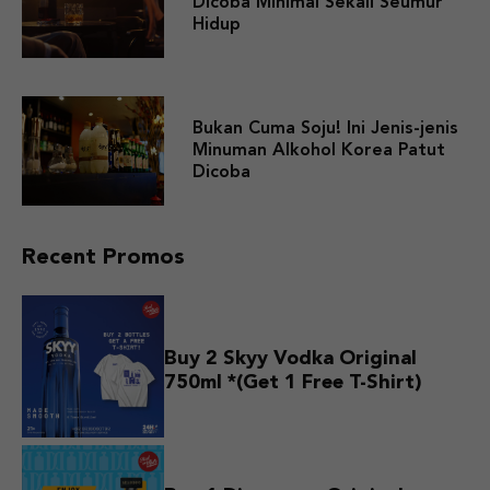
Dicoba Minimal Sekali Seumur
Hidup
Bukan Cuma Soju! Ini Jenis-jenis
Minuman Alkohol Korea Patut
Dicoba
Recent Promos
Buy 2 Skyy Vodka Original
750ml *(Get 1 Free T-Shirt)