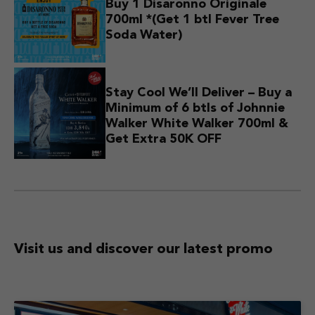
Buy 1 Disaronno Originale
700ml *(Get 1 btl Fever Tree
Soda Water)
Stay Cool We’ll Deliver – Buy a
Minimum of 6 btls of Johnnie
Walker White Walker 700ml &
Get Extra 50K OFF
Visit us and discover
our latest promo