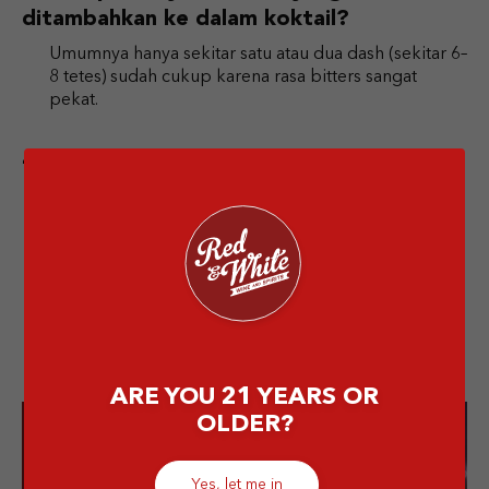
ditambahkan ke dalam koktail?
Umumnya hanya sekitar satu atau dua dash (sekitar 6–
8 tetes) sudah cukup karena rasa bitters sangat
pekat.
Di mana saya bisa membeli bitters?
Bitters bisa kamu temukan di toko-toko
perlengkapan bar atau liquor store besar yang
menyediakan bahan koktail seperti Angostura,
Peychaud’s atau variasi citrus dan herbal lainnya.
ARE YOU 21 YEARS OR
OLDER?
Enjoy the best
Yes, let me in