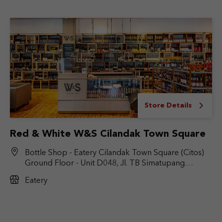
Store Details
Red & White W&S Cilandak Town Square
Bottle Shop - Eatery Cilandak Town Square (Citos)
Ground Floor - Unit D048, Jl. TB Simatupang
No.Kav. 17, RT.6/RW.9, Cilandak Bar., Kec. Cilandak,
Eatery
Jakarta Selatan, DKI Jakarta 12430