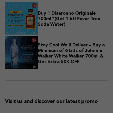
Buy 1 Disaronno Originale
700ml *(Get 1 btl Fever Tree
Soda Water)
Stay Cool We’ll Deliver – Buy a
Minimum of 6 btls of Johnnie
Walker White Walker 700ml &
Get Extra 50K OFF
Visit us and discover
our latest promo