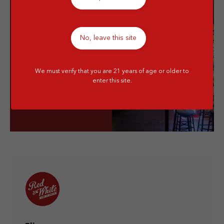
drinks from
us!
No, leave this site
Grab your favorite alcoholic
drink, from wine to whiskey,
we serve in quality!
We must verify that you are 21 years of age or older to
enter this site.
Visit our store!