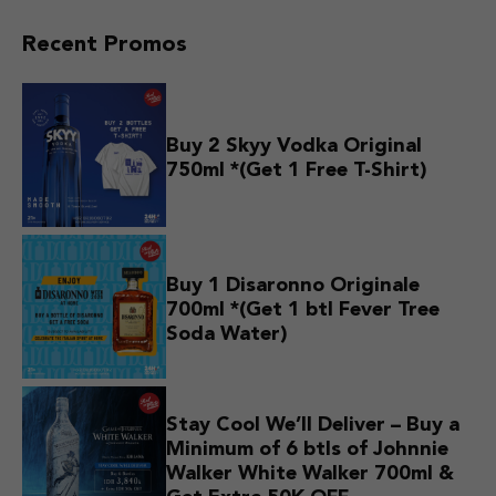
Recent Promos
Buy 2 Skyy Vodka Original
750ml *(Get 1 Free T-Shirt)
Buy 1 Disaronno Originale
700ml *(Get 1 btl Fever Tree
Soda Water)
Stay Cool We’ll Deliver – Buy a
Minimum of 6 btls of Johnnie
Walker White Walker 700ml &