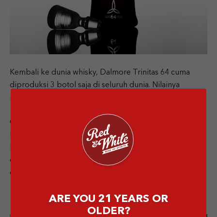
Kembali ke dunia whisky, Dalmore Trinitas 64 cuma
diproduksi 3 botol saja di seluruh dunia. Nilainya
mencapai USD 160.000 (sekitar Rp2,5 miliar) per botol.
Campuran whisky-nya berasal dari berbagai tong
berusia antara 140 tahun, 64 tahun, dan 37 tahun.
Rasanya punya ada aroma madu, cokelat gelap, kopi,
dan kulit tua yang khas. Ini salah satu tipe whisky yang
diminum untuk dikenang.
10. Remy Martin Louis XIII Black Pearl
ARE YOU 21 YEARS OR
OLDER?