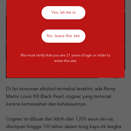
Yes, let me in
No, leave this site
We must verify that you are 21 years of age or older to
enter this site.
Di list minuman alkohol termahal terakhir, ada Remy
Martin Louis XIII Black Pearl, cognac yang terkenal
karena kemewahan dan kehalusannya.
Cognac ini dibuat dari lebih dari 1.200
eaux-de-vie
,
disimpan hingga 100 tahun dalam tong kayu ek langka.