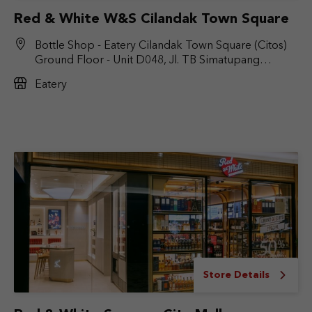
Red & White W&S Cilandak Town Square
Bottle Shop - Eatery Cilandak Town Square (Citos)
Ground Floor - Unit D048, Jl. TB Simatupang
No.Kav. 17, RT.6/RW.9, Cilandak Bar., Kec. Cilandak,
Eatery
Jakarta Selatan, DKI Jakarta 12430
Store Details