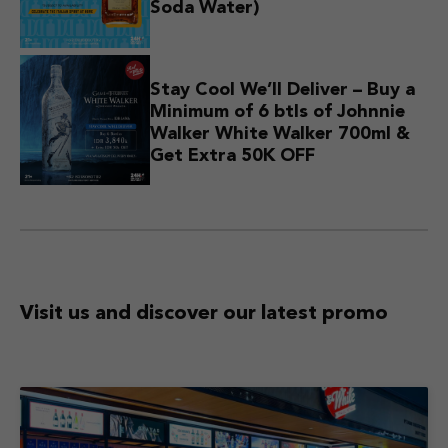
Soda Water)
Stay Cool We’ll Deliver – Buy a
Minimum of 6 btls of Johnnie
Walker White Walker 700ml &
Get Extra 50K OFF
Visit us and discover
our latest promo