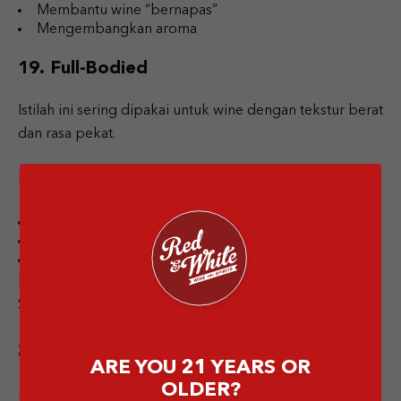
Membantu wine “bernapas”
Mengembangkan aroma
19. Full-Bodied
Istilah ini sering dipakai untuk wine dengan tekstur berat
dan rasa pekat.
Karakteristik:
Kaya rasa
Tannin lebih terasa
Alkohol lebih tinggi
Beberapa contohnya seperti Shiraz dan Cabernet
Sauvignon.
20. Pairing
ARE YOU 21 YEARS OR
OLDER?
Pairing
berarti mencocokkan wine dengan makanan