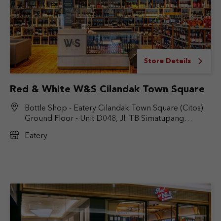
Store Details
Red & White W&S Cilandak Town Square
Bottle Shop - Eatery Cilandak Town Square (Citos)
Ground Floor - Unit D048, Jl. TB Simatupang
No.Kav. 17, RT.6/RW.9, Cilandak Bar., Kec. Cilandak,
Eatery
Jakarta Selatan, DKI Jakarta 12430