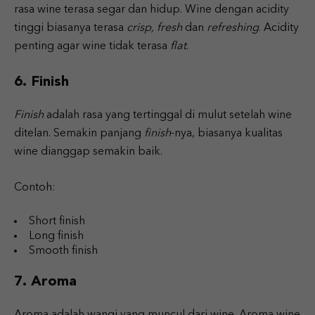
rasa wine terasa segar dan hidup. Wine dengan acidity
tinggi biasanya terasa
crisp, fresh
dan
refreshing
. Acidity
penting agar wine tidak terasa
flat
.
6. Finish
Finish
adalah rasa yang tertinggal di mulut setelah wine
ditelan. Semakin panjang
finish
-nya, biasanya kualitas
wine dianggap semakin baik.
Contoh:
Short finish
Long finish
Smooth finish
7. Aroma
Aroma adalah wangi yang muncul dari wine. Aroma wine