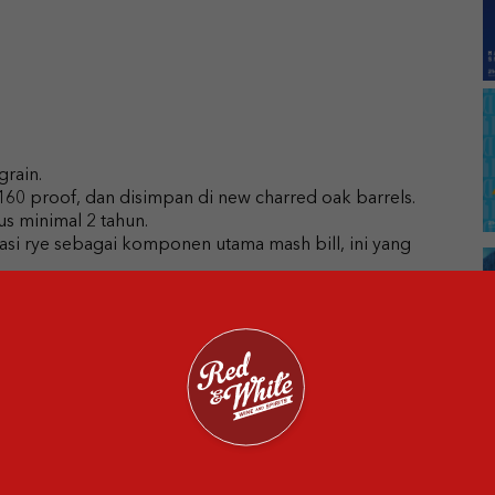
:
grain.
 160 proof, dan disimpan di new charred oak barrels.
rus minimal 2 tahun.
si rye sebagai komponen utama mash bill, ini yang
, dan penuh karakter herbal dibanding bourbon. Kamu
u, atau sentuhan buah kering saat menyeruputnya.
ering menjadi favorit bagi mereka yang menyukai rasa