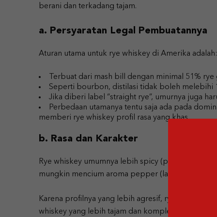
berani dan terkadang tajam.
a. Persyaratan Legal Pembuatannya
Aturan utama untuk rye whiskey di Amerika adalah
Terbuat dari mash bill dengan minimal 51% rye 
Seperti bourbon, distilasi tidak boleh melebihi
Jika diberi label “straight rye”, umurnya juga ha
Perbedaan utamanya tentu saja ada pada domina
memberi rye whiskey profil rasa yang khas.
b. Rasa dan Karakter
Rye whiskey umumnya lebih spicy (pedas), kering
mungkin mencium aroma pepper (lada), herbal hija
Karena profilnya yang lebih agresif, rye whiskey s
whiskey yang lebih tajam dan kompleks