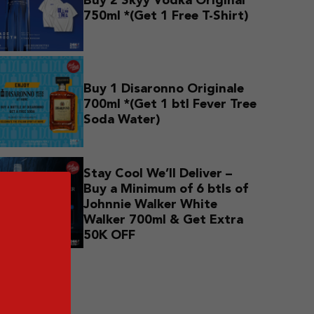
Buy 2 Skyy Vodka Original
750ml *(Get 1 Free T-Shirt)
Buy 1 Disaronno Originale
700ml *(Get 1 btl Fever Tree
Soda Water)
Stay Cool We’ll Deliver –
Buy a Minimum of 6 btls of
Johnnie Walker White
Walker 700ml & Get Extra
50K OFF