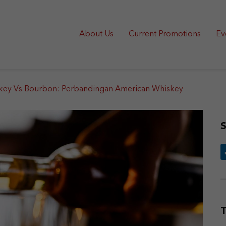
About Us
Current Promotions
Ev
key Vs Bourbon: Perbandingan American Whiskey
S