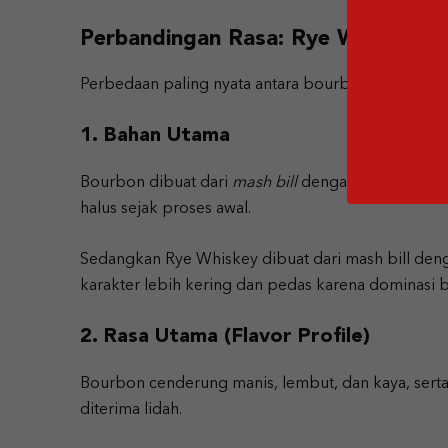
Perbandingan Rasa: Rye Whiskey v
Perbedaan paling nyata antara bourbon dan rye bi
1. Bahan Utama
Bourbon dibuat dari
mash bill
dengan minimal 51%
halus sejak proses awal.
Sedangkan Rye Whiskey dibuat dari mash bill de
karakter lebih kering dan pedas karena dominasi bij
2. Rasa Utama (Flavor Profile)
Bourbon cenderung manis, lembut, dan kaya, sert
diterima lidah.