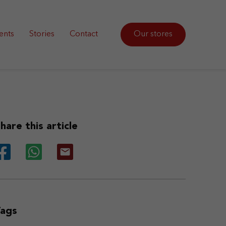
ents
Stories
Contact
Our stores
hare this article
Tags