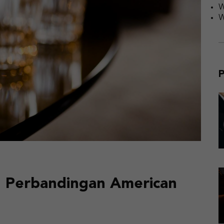
W
W
P
: Perbandingan American