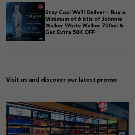
Stay Cool We’ll Deliver – Buy a
Minimum of 6 btls of Johnnie
Walker White Walker 700ml &
Get Extra 50K OFF
Visit us and discover
our latest promo