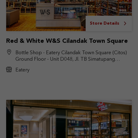
Store Details
Red & White W&S Cilandak Town Square
Bottle Shop - Eatery Cilandak Town Square (Citos)
Ground Floor - Unit D048, Jl. TB Simatupang
No.Kav. 17, RT.6/RW.9, Cilandak Bar., Kec. Cilandak,
Eatery
Jakarta Selatan, DKI Jakarta 12430