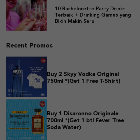
10 Bachelorette Party Drinks
Terbaik + Drinking Games yang
Bikin Makin Seru
Recent Promos
Buy 2 Skyy Vodka Original
750ml *(Get 1 Free T-Shirt)
Buy 1 Disaronno Originale
700ml *(Get 1 btl Fever Tree
Soda Water)