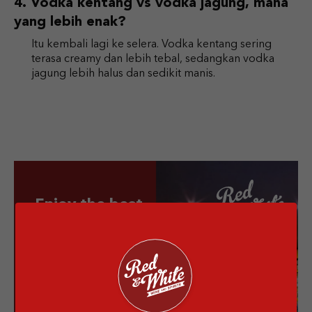
Vodka kentang vs vodka jagung, mana
yang lebih enak?
Itu kembali lagi ke selera. Vodka kentang sering
terasa creamy dan lebih tebal, sedangkan vodka
jagung lebih halus dan sedikit manis.
Enjoy the best
drinks from
us!
Grab your favorite alcoholic
drink, from wine to whiskey,
we serve in quality!