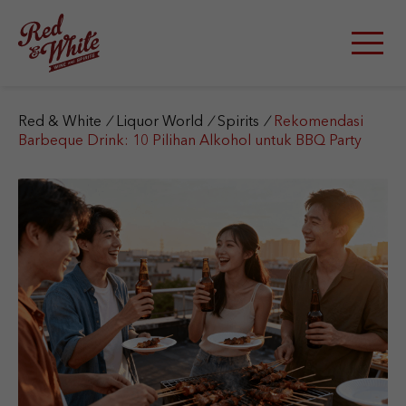
S
k
i
p
t
o
c
Red & White
/
Liquor World
/
Spirits
/
Rekomendasi
o
Barbeque Drink: 10 Pilihan Alkohol untuk BBQ Party
n
t
e
n
t