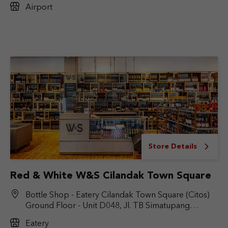
Airport
Store Details
Red & White W&S Cilandak Town Square
Bottle Shop - Eatery Cilandak Town Square (Citos)
Ground Floor - Unit D048, Jl. TB Simatupang
No.Kav. 17, RT.6/RW.9, Cilandak Bar., Kec. Cilandak,
Eatery
Jakarta Selatan, DKI Jakarta 12430